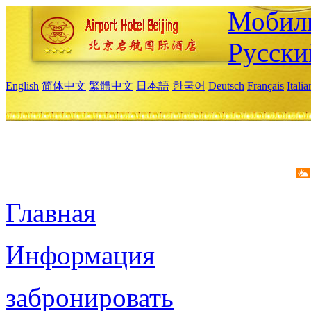
Мобиль
Русски
English
简体中文
繁體中文
日本語
한국어
Deutsch
Français
Itali
Главная
Информация
забронировать