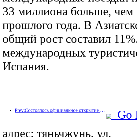
33 миллиона больше, чем
прошлого года. В Азиатс
общий рост составил 11%
международных туристич
Испания.
Prev:Состоялось официальное открытие четырех культурных объектов, включая недавно построенный «Зал поэзии Цзиньлин» в живописном районе озера Сюаньу в Нанкине.
Go 
адрес: тяньчжунь, ул.