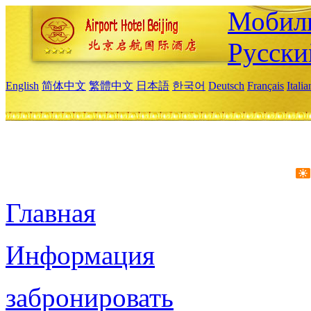
Мобиль
Русски
English
简体中文
繁體中文
日本語
한국어
Deutsch
Français
Itali
Главная
Информация
забронировать