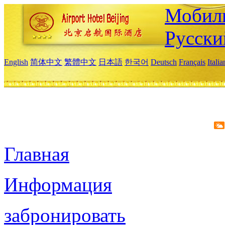
Мобиль
Русски
English
简体中文
繁體中文
日本語
한국어
Deutsch
Français
Itali
Главная
Информация
забронировать