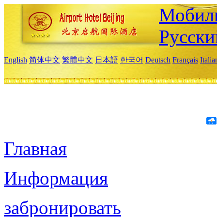
Мобиль
Русски
English
简体中文
繁體中文
日本語
한국어
Deutsch
Français
Itali
Главная
Информация
забронировать