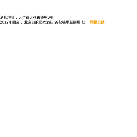
酒店地址：天竺鎮天柱東路甲6號
2012年開業， 北京啟航國際酒店(首都機場新國展店).
問題反饋
.