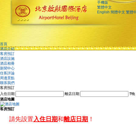
手機版
繁體中文
English
簡體中文
繁體
首頁
酒店介紹
客房預訂
酒店設施
酒店相冊
新聞中心
住客評論
周邊景點
聯系我們
客房預訂
入住日期:
離店日期:
?
晚
酒店地圖
客房預訂
請先設置
入住日期
和
離店日期
！