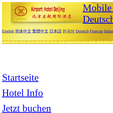
Mobile 
Deutsc
English
简体中文
繁體中文
日本語
한국어
Deutsch
Français
Itali
Startseite
Hotel Info
Jetzt buchen