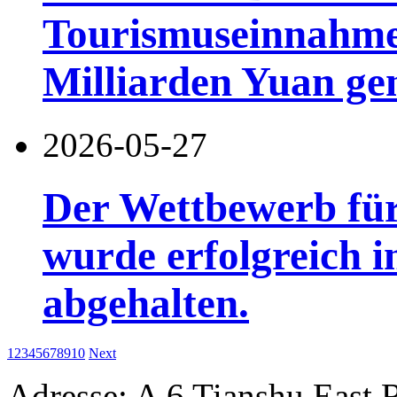
Tourismuseinnahme
Milliarden Yuan gen
2026-05-27
Der Wettbewerb für
wurde erfolgreich 
abgehalten.
1
2
3
4
5
6
7
8
9
10
Next
Adresse: A 6 Tianshu East 