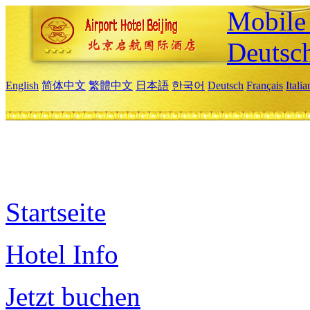
Mobile 
Deutsc
English
简体中文
繁體中文
日本語
한국어
Deutsch
Français
Itali
Startseite
Hotel Info
Jetzt buchen