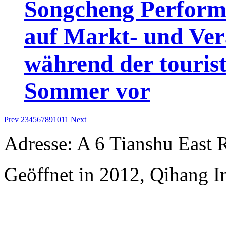
Songcheng Performin
auf Markt- und Ver
während der touris
Sommer vor
Prev
2
3
4
5
6
7
8
9
10
11
Next
Adresse: A 6 Tianshu East 
Geöffnet in 2012, Qihang In