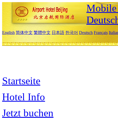
Mobile 
Deutsc
English
简体中文
繁體中文
日本語
한국어
Deutsch
Français
Itali
Startseite
Hotel Info
Jetzt buchen