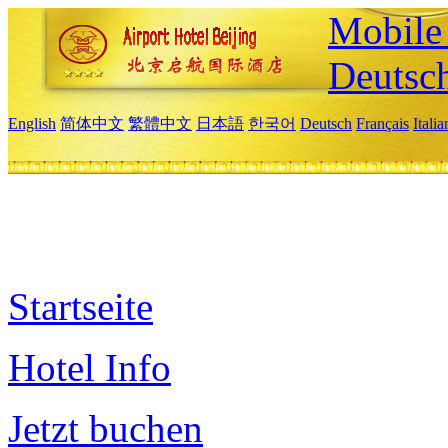
Mobile 
Deutsc
English
简体中文
繁體中文
日本語
한국어
Deutsch
Français
Itali
Startseite
Hotel Info
Jetzt buchen