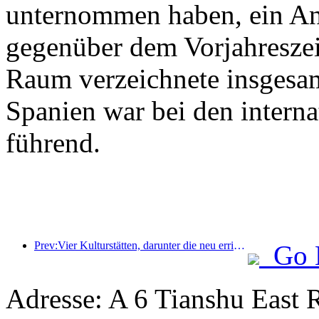
unternommen haben, ein An
gegenüber dem Vorjahreszeit
Raum verzeichnete insgesa
Spanien war bei den intern
führend.
Prev:Vier Kulturstätten, darunter die neu errichtete „Jinling Poetry Hall“ im malerischen Gebiet des Xuanwu-Sees in Nanjing, wurden offiziell eröffnet.
Go 
Adresse: A 6 Tianshu East 