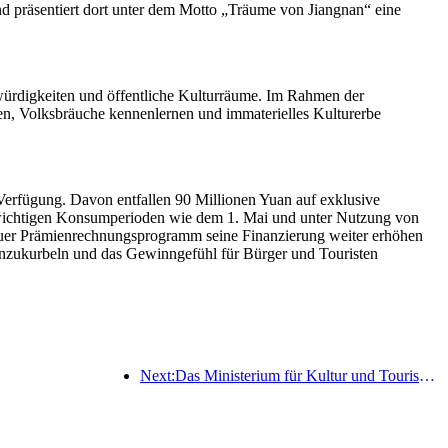
d präsentiert dort unter dem Motto „Träume von Jiangnan“ eine
würdigkeiten und öffentliche Kulturräume. Im Rahmen der
en, Volksbräuche kennenlernen und immaterielles Kulturerbe
Verfügung. Davon entfallen 90 Millionen Yuan auf exklusive
 wichtigen Konsumperioden wie dem 1. Mai und unter Nutzung von
uer Prämienrechnungsprogramm seine Finanzierung weiter erhöhen
 anzukurbeln und das Gewinngefühl für Bürger und Touristen
Next:Das Ministerium für Kultur und Tourismus gibt offiziell die Aktivitäten zum „19. Mai – Tag des chinesischen Tourismus“ bekannt und plant, über eine Milliarde Yuan an Subventionen für die Öffentlichkeit bereitzustellen.