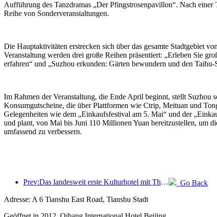
Aufführung des Tanzdramas „Der Pfingstrosenpavillon“. Nach einer T
Reihe von Sonderveranstaltungen.
Die Hauptaktivitäten erstrecken sich über das gesamte Stadtgebiet 
Veranstaltung werden drei große Reihen präsentiert: „Erleben Sie g
erfahren“ und „Suzhou erkunden: Gärten bewundern und den Taihu-See 
Im Rahmen der Veranstaltung, die Ende April beginnt, stellt Suzhou
Konsumgutscheine, die über Plattformen wie Ctrip, Meituan und To
Gelegenheiten wie dem „Einkaufsfestival am 5. Mai“ und der „Eink
und plant, von Mai bis Juni 110 Millionen Yuan bereitzustellen, um 
umfassend zu verbessern.
Prev:Das landesweit erste Kulturhotel mit Theaterthema eröffnet in Luoyang.
Go Back
Adresse: A 6 Tianshu East Road, Tianshu Stadt
Geöffnet in 2012, Qihang International Hotel Beijing.