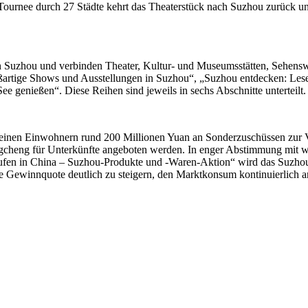
ournee durch 27 Städte kehrt das Theaterstück nach Suzhou zurück un
von Suzhou und verbinden Theater, Kultur- und Museumsstätten, Sehens
roßartige Shows und Ausstellungen in Suzhou“, „Suzhou entdecken: Les
genießen“. Diese Reihen sind jeweils in sechs Abschnitte unterteilt.
 seinen Einwohnern rund 200 Millionen Yuan an Sonderzuschüssen zur 
ngcheng für Unterkünfte angeboten werden. In enger Abstimmung mit
aufen in China – Suzhou-Produkte und -Waren-Aktion“ wird das Suzho
die Gewinnquote deutlich zu steigern, den Marktkonsum kontinuierlich