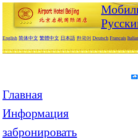
Мобиль
Русски
English
简体中文
繁體中文
日本語
한국어
Deutsch
Français
Itali
Главная
Информация
забронировать