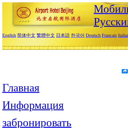
Мобиль
Русски
English
简体中文
繁體中文
日本語
한국어
Deutsch
Français
Itali
Главная
Информация
забронировать