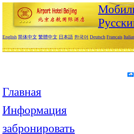
Мобиль
Русски
English
简体中文
繁體中文
日本語
한국어
Deutsch
Français
Itali
Главная
Информация
забронировать