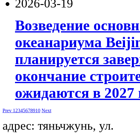
2026-03-19
Возведение основ
океанариума Beiji
планируется завер
окончание строит
ожидаются в 2027 
Prev
1
2
3
4
5
6
7
8
9
10
Next
адрес: тяньчжунь, ул.