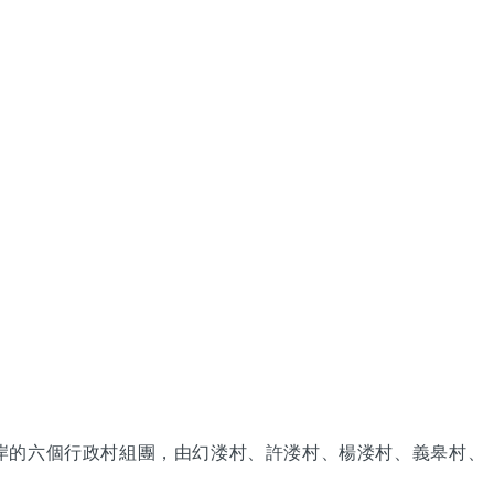
岸的六個行政村組團，由幻溇村、許溇村、楊溇村、義皋村、