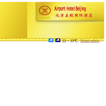
22 ~ 33℃
Détail météo