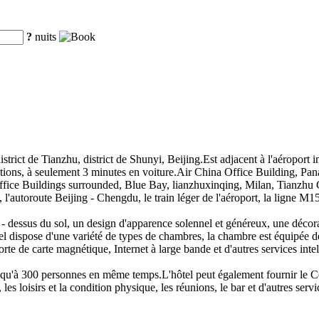
?
nuits
istrict de Tianzhu, district de Shunyi, Beijing.Est adjacent à l'aéroport i
itions, à seulement 3 minutes en voiture.Air China Office Building, Pan
fice Buildings surrounded, Blue Bay, lianzhuxinqing, Milan, Tianzhu
'autoroute Beijing - Chengdu, le train léger de l'aéroport, la ligne M15
 - dessus du sol, un design d'apparence solennel et généreux, une décora
el dispose d'une variété de types de chambres, la chambre est équipée de
orte de carte magnétique, Internet à large bande et d'autres services int
usqu'à 300 personnes en même temps.L'hôtel peut également fournir le Cen
, les loisirs et la condition physique, les réunions, le bar et d'autres serv