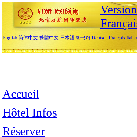
Versio
Françai
English
简体中文
繁體中文
日本語
한국어
Deutsch
Français
Itali
Accueil
Hôtel Infos
Réserver