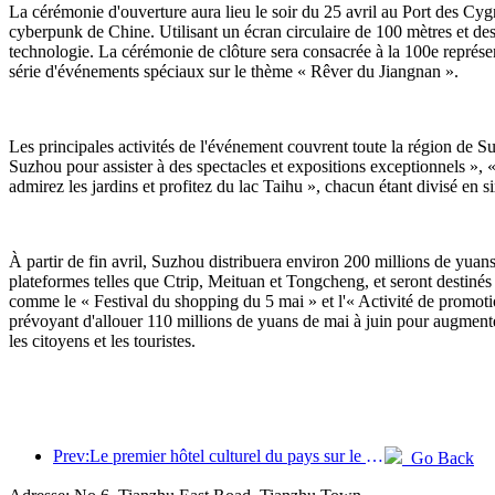
La cérémonie d'ouverture aura lieu le soir du 25 avril au Port des Cygn
cyberpunk de Chine. Utilisant un écran circulaire de 100 mètres et des s
technologie. La cérémonie de clôture sera consacrée à la 100e représe
série d'événements spéciaux sur le thème « Rêver du Jiangnan ».
Les principales activités de l'événement couvrent toute la région de Su
Suzhou pour assister à des spectacles et expositions exceptionnels »,
admirez les jardins et profitez du lac Taihu », chacun étant divisé en si
À partir de fin avril, Suzhou distribuera environ 200 millions de yuans
plateformes telles que Ctrip, Meituan et Tongcheng, et seront destinés
comme le « Festival du shopping du 5 mai » et l'« Activité de promo
prévoyant d'allouer 110 millions de yuans de mai à juin pour augmente
les citoyens et les touristes.
Prev:Le premier hôtel culturel du pays sur le thème du théâtre ouvre ses portes à Luoyang.
Go Back