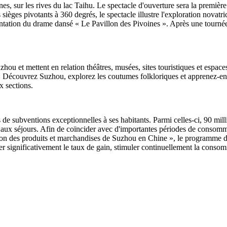
es, sur les rives du lac Taihu. Le spectacle d'ouverture sera la première
ièges pivotants à 360 degrés, le spectacle illustre l'exploration novatric
ntation du drame dansé « Le Pavillon des Pivoines ». Après une tournée 
zhou et mettent en relation théâtres, musées, sites touristiques et espace
 « Découvrez Suzhou, explorez les coutumes folkloriques et apprenez-en 
x sections.
 de subventions exceptionnelles à ses habitants. Parmi celles-ci, 90 mill
 aux séjours. Afin de coïncider avec d'importantes périodes de consommat
tion des produits et marchandises de Suzhou en Chine », le programme
r significativement le taux de gain, stimuler continuellement la conso