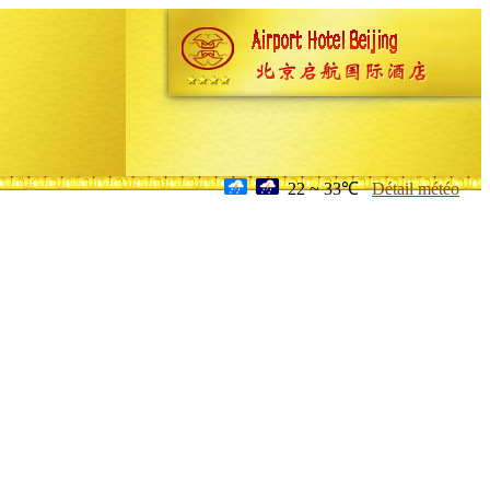
22 ~ 33℃
Détail météo