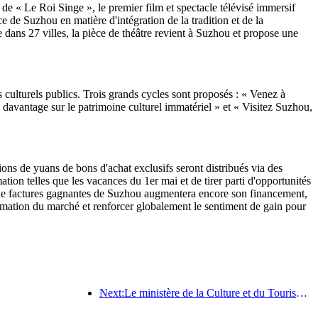
 de « Le Roi Singe », le premier film et spectacle télévisé immersif
e de Suzhou en matière d'intégration de la tradition et de la
dans 27 villes, la pièce de théâtre revient à Suzhou et propose une
s culturels publics. Trois grands cycles sont proposés : « Venez à
davantage sur le patrimoine culturel immatériel » et « Visitez Suzhou,
ions de yuans de bons d'achat exclusifs seront distribués via des
ion telles que les vacances du 1er mai et de tirer parti d'opportunités
 de factures gagnantes de Suzhou augmentera encore son financement,
mmation du marché et renforcer globalement le sentiment de gain pour
Next:Le ministère de la Culture et du Tourisme annonce officiellement les activités liées à la « Journée du tourisme en Chine du 19 mai » et prévoit d'allouer plus d'un milliard de yuans de subventions au public.