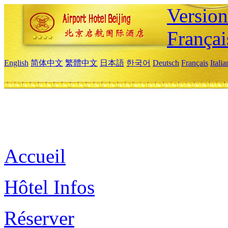
Versio
Françai
English
简体中文
繁體中文
日本語
한국어
Deutsch
Français
Itali
Accueil
Hôtel Infos
Réserver