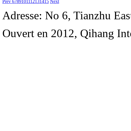
Prev
6
7
8
9
10
11
12
13
14
15
Next
Adresse: No 6, Tianzhu Ea
Ouvert en 2012, Qihang Inte