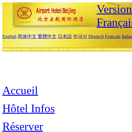
Versio
Françai
English
简体中文
繁體中文
日本語
한국어
Deutsch
Français
Itali
Accueil
Hôtel Infos
Réserver