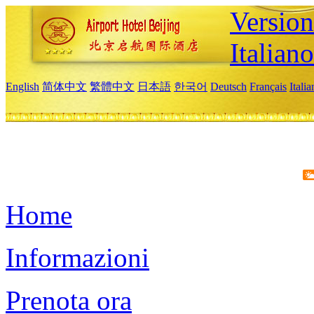
Version
Italiano
English
简体中文
繁體中文
日本語
한국어
Deutsch
Français
Itali
Home
Informazioni
Prenota ora