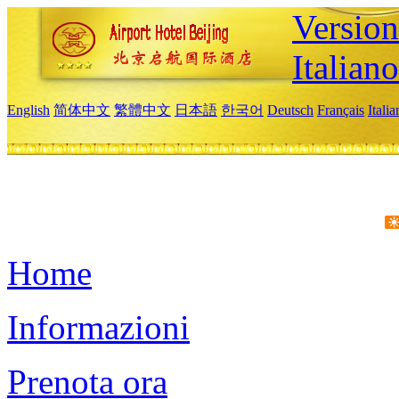
Version
Italiano
English
简体中文
繁體中文
日本語
한국어
Deutsch
Français
Itali
Home
Informazioni
Prenota ora