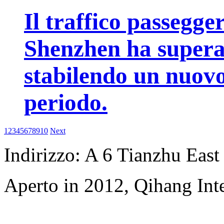
Il traffico passegge
Shenzhen ha superat
stabilendo un nuovo
periodo.
1
2
3
4
5
6
7
8
9
10
Next
Indirizzo: A 6 Tianzhu East
Aperto in 2012, Qihang Inte