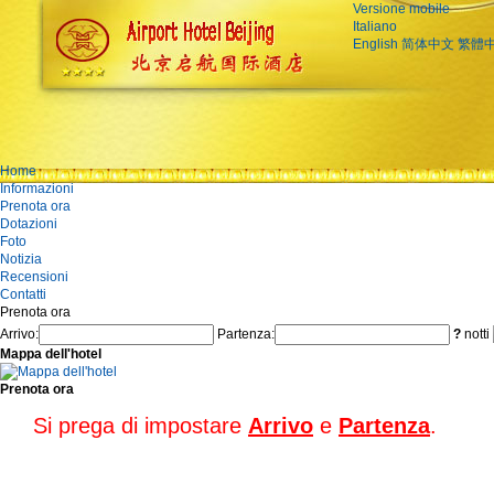
Versione mobile
Italiano
English
简体中文
繁體
Home
Informazioni
Prenota ora
Dotazioni
Foto
Notizia
Recensioni
Contatti
Prenota ora
Arrivo:
Partenza:
?
notti
Mappa dell'hotel
Prenota ora
Si prega di impostare
Arrivo
e
Partenza
.