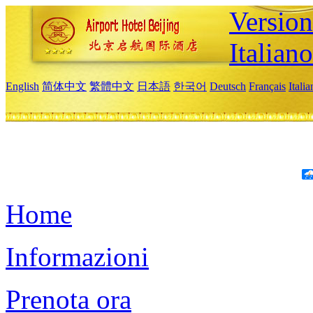
Version
Italiano
English
简体中文
繁體中文
日本語
한국어
Deutsch
Français
Itali
Home
Informazioni
Prenota ora