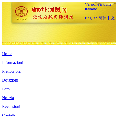
Versione mobile
Italiano
English
简体中文
Home
Informazioni
Prenota ora
Dotazioni
Foto
Notizia
Recensioni
Contatti