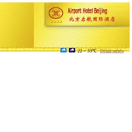
22 ~ 33℃
Détail météo